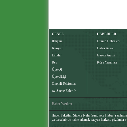
GENEL
HABERLER
İletişim
Günün Haberleri
Künye
Haber Arşivi
Linkler
Gazete Arşivi
Rss
Köşe Yazarları
Üye Ol
Üye Girişi
Önemli Telefonlar
Sitene Ekle
Haber Yazılımı
Haber Paketleri Sizlere Neler Sunuyor? Haber Yazılımları
ya da sektörde kalite atlamak isteyen herkese çözümler 