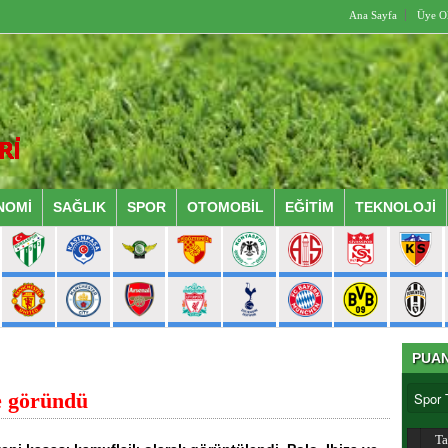
Ana Sayfa
Üye O
NOMİ
SAĞLIK
SPOR
OTOMOBİL
EĞİTİM
TEKNOLOJİ
PUA
e göründü
T