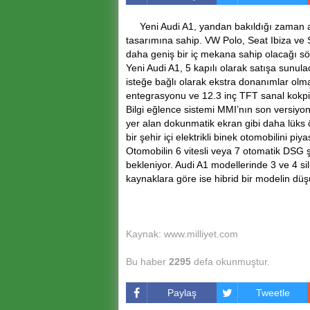
Yeni Audi A1, yandan bakıldığı zaman a
tasarımına sahip. VW Polo, Seat Ibiza ve 
daha geniş bir iç mekana sahip olacağı söy
Yeni Audi A1, 5 kapılı olarak satışa sunu
isteğe bağlı olarak ekstra donanımlar olmas
entegrasyonu ve 12.3 inç TFT sanal kokpit 
Bilgi eğlence sistemi MMI’nın son versiyo
yer alan dokunmatik ekran gibi daha lüks 
bir şehir içi elektrikli binek otomobilini pi
Otomobilin 6 vitesli veya 7 otomatik DSG 
bekleniyor. Audi A1 modellerinde 3 ve 4 silin
kaynaklara göre ise hibrid bir modelin düşü
Kaynak: www.milliyet.com
Bu haber
2295
defa okunmuştur.
Paylaş
Tweetle