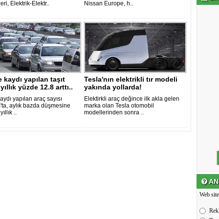
eri, Elektrik-Elektr..
Nissan Europe, h..
e kaydı yapılan taşıt
Tesla'nın elektrikli tır modeli
yıllık yüzde 12.8 arttı..
yakında yollarda!
kaydı yapılan araç sayısı
Elektirkli araç değince ilk akla gelen
'ta, aylık bazda düşmesine
marka olan Tesla otomobil
yıllık ..
modellerinden sonra ..
AN
Web site
Rek