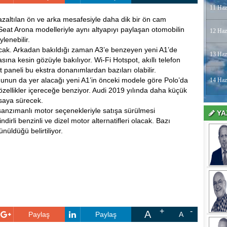
11 Haz
zaltılan ön ve arka mesafesiyle daha dik bir ön cam
Seat Arona modelleriyle aynı altyapıyı paylaşan otomobilin
12 Haz
lenebilir.
lacak. Arkadan bakıldığı zaman A3’e benzeyen yeni A1’de
13 Haz
ına kesin gözüyle bakılıyor. Wi-Fi Hotspot, akıllı telefon
paneli bu ekstra donanımlardan bazıları olabilir.
nunun da yer alacağı yeni A1’in önceki modele göre Polo’da
14 Haz
özellikler içereceğe benziyor. Audi 2019 yılında daha küçük
yasaya sürecek.
şanzımanlı motor seçenekleriyle satışa sürülmesi
YA
dirli benzinli ve dizel motor alternatifleri olacak. Bazı
nüldüğü belirtiliyor.
A
Paylaş
Paylaş
A