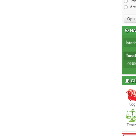
Tav
Ara
NA
İmsa
00:00
GÜ
Koç
Teraz