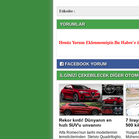
Etiketler :
YORUMLAR
Henüz Yorum Eklenmemiştir.Bu Haber'e il
FACEBOOK YORUM
İLGİNİZİ ÇEKEBİLECEK DİĞER OTOMO
Rekor kırdı! Dünyanın en
7 lira
hızlı SUV'u unvanını
500 ki
kazandı..
Alfa Romeo'nun tarihi modellerinin
Yozgat 
temsilcilerinden Stelvio Quadrifoglio,
Mühendi