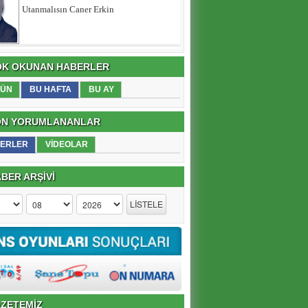
DEAŞ bitti sırada ne var?
K OKUNAN HABERLER
ÜN
BU HAFTA
BU AY
N YORUMLANANLAR
ERLER
VİDEOLAR
BER ARŞİVİ
ZETEMİZ