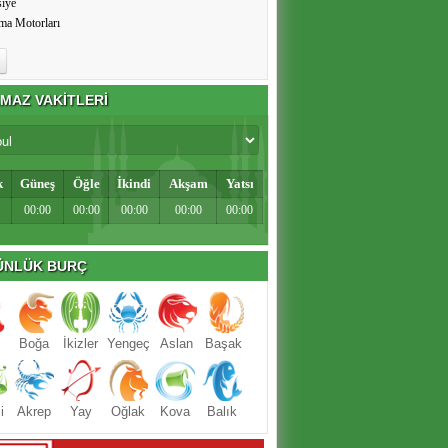
siye
ma Motorları
MAZ VAKİTLERİ
k
Güneş
Öğle
İkindi
Akşam
Yatsı
00:00
00:00
00:00
00:00
00:00
NLÜK BURÇ
Boğa
İkizler
Yengeç
Aslan
Başak
i
Akrep
Yay
Oğlak
Kova
Balık