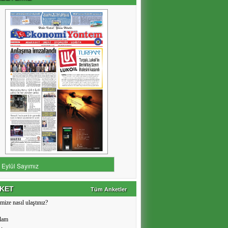
KET
Tüm Anketler
mize nasıl ulaştınız?
lam