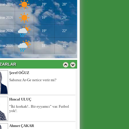
Utanmalısın Caner Erkin
iran 2026
19°
28°
iran 2026
19°
26°
Hilal Kaplan
DEAŞ bitti sırada ne var?
iran 2026
19°
22°
iran 2026
18°
22°
Şeref OĞUZ
Sabırsız Ar-Ge netice verir mi?
ZARLAR
Hıncal ULUÇ
“İki korkak!.. Bir eyyamcı” var. Futbol
yok!.
Ahmet ÇAKAR
Utanmalısın Caner Erkin
Hilal Kaplan