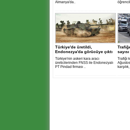
Almanya'da..
öğrencil
Türkiye'de üretildi,
Trafiğ
Endonezya'da görücüye çıktı
sayısı 
Türkiye'nin askeri kara aracı
Trafiği 
üreticilerinden FNSS ile Endonezyalı
Ağustos
PT Pindad firması ..
karşılık, 