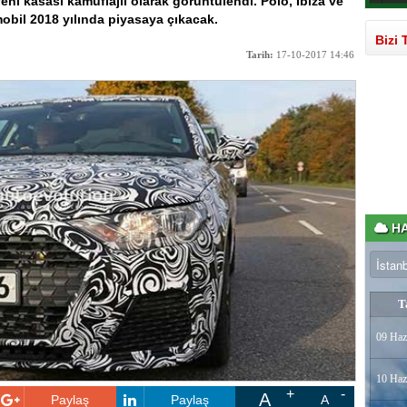
ni kasası kamuflajlı olarak görüntülendi. Polo, Ibiza ve
obil 2018 yılında piyasaya çıkacak.
Bizi 
Tarih:
17-10-2017 14:46
HA
T
09 Haz
10 Haz
A
Paylaş
Paylaş
A