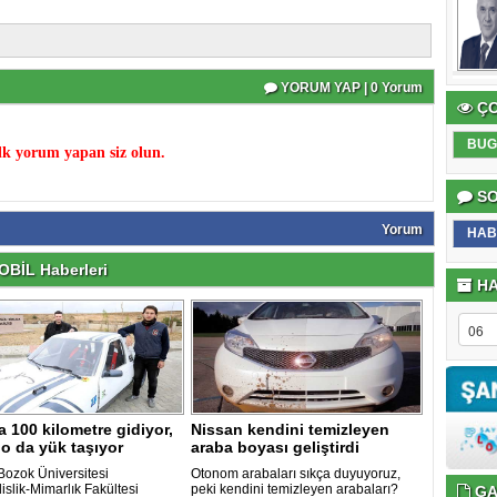
YORUM YAP | 0 Yorum
ÇO
BUG
k yorum yapan siz olun.
SO
Yorum
HAB
BİL Haberleri
HA
ya 100 kilometre gidiyor,
Nissan kendini temizleyen
lo da yük taşıyor
araba boyası geliştirdi
Bozok Üniversitesi
Otonom arabaları sıkça duyuyoruz,
slik-Mimarlık Fakültesi
peki kendini temizleyen arabaları?
GA