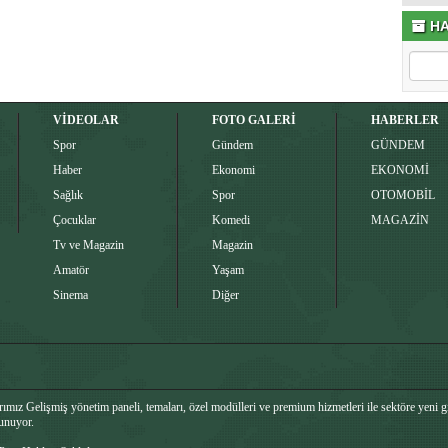
HA
VİDEOLAR
FOTO GALERİ
HABERLER
Spor
Gündem
GÜNDEM
Haber
Ekonomi
EKONOMİ
Sağlık
Spor
OTOMOBİL
Çocuklar
Komedi
MAGAZİN
Tv ve Magazin
Magazin
Amatör
Yaşam
Sinema
Diğer
mız Gelişmiş yönetim paneli, temaları, özel modülleri ve premium hizmetleri ile sektöre yeni g
sunuyor.