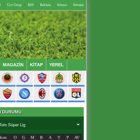
l
Üye Girişi
RSS
Reklam
Künye
İletisim
MAGAZİN
KİTAP
YEREL
N DURUMU
akım
O
G
M
B
A
Y
P
AV