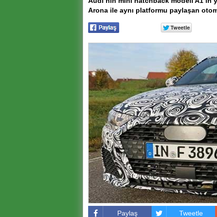
Audi’nin mini hatchback modeli A1’in ye
Arona ile aynı platformu paylaşan otom
Paylaş
Tweetle