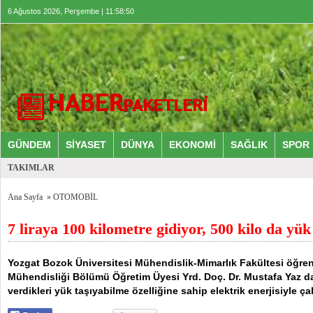
6 Ağustos 2026, Perşembe | 11:58:50
GÜNDEM
SİYASET
DÜNYA
EKONOMİ
SAĞLIK
SPOR
TAKIMLAR
Ana Sayfa
»
OTOMOBİL
7 liraya 100 kilometre gidiyor, 500 kilo da yük
Yozgat Bozok Üniversitesi Mühendislik-Mimarlık Fakültesi öğrenci
Mühendisliği Bölümü Öğretim Üyesi Yrd. Doç. Dr. Mustafa Yaz d
verdikleri yük taşıyabilme özelliğine sahip elektrik enerjisiyle çal