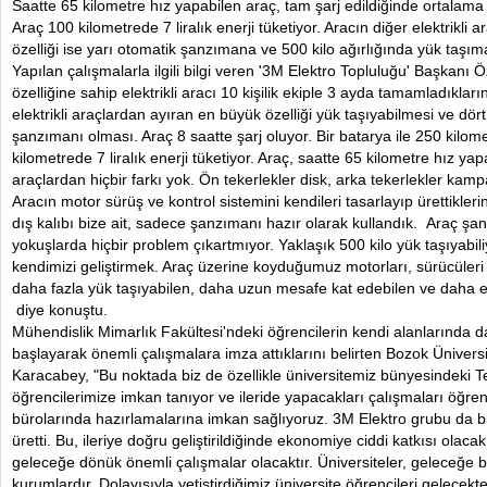
Saatte 65 kilometre hız yapabilen araç, tam şarj edildiğinde ortalama 2
Araç 100 kilometrede 7 liralık enerji tüketiyor. Aracın diğer elektrikli
özelliği ise yarı otomatik şanzımana ve 500 kilo ağırlığında yük taşım
Yapılan çalışmalarla ilgili bilgi veren '3M Elektro Topluluğu' Başkanı
özelliğine sahip elektrikli aracı 10 kişilik ekiple 3 ayda tamamladıkların
elektrikli araçlardan ayıran en büyük özelliği yük taşıyabilmesi ve dört i
şanzımanı olması. Araç 8 saatte şarj oluyor. Bir batarya ile 250 kilome
kilometrede 7 liralık enerji tüketiyor. Araç, saatte 65 kilometre hız y
araçlardan hiçbir farkı yok. Ön tekerlekler disk, arka tekerlekler kampa
Aracın motor sürüş ve kontrol sistemini kendileri tasarlayıp ürettikler
dış kalıbı bize ait, sadece şanzımanı hazır olarak kullandık. Araç şan
yokuşlarda hiçbir problem çıkartmıyor. Yaklaşık 500 kilo yük taşıyabi
kendimizi geliştirmek. Araç üzerine koyduğumuz motorları, sürücüleri 
daha fazla yük taşıyabilen, daha uzun mesafe kat edebilen ve daha 
diye konuştu.
Mühendislik Mimarlık Fakültesi'ndeki öğrencilerin kendi alanlarında da
başlayarak önemli çalışmalara imza attıklarını belirten Bozok Üniversi
Karacabey, "Bu noktada biz de özellikle üniversitemiz bünyesindeki
öğrencilerimize imkan tanıyor ve ileride yapacakları çalışmaları öğrenc
bürolarında hazırlamalarına imkan sağlıyoruz. 3M Elektro grubu da b
üretti. Bu, ileriye doğru geliştirildiğinde ekonomiye ciddi katkısı olacak
geleceğe dönük önemli çalışmalar olacaktır. Üniversiteler, geleceğe ba
kurumlardır. Dolayısıyla yetiştirdiğimiz üniversite öğrencileri gelecekt