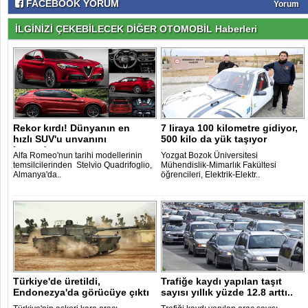
FACEBOOK YORUM
Yorum
İLGİNİZİ ÇEKEBİLECEK DİĞER OTOMOBİL Haberleri
Rekor kırdı! Dünyanın en
7 liraya 100 kilometre gidiyor,
hızlı SUV'u unvanını
500 kilo da yük taşıyor
kazandı..
Alfa Romeo'nun tarihi modellerinin
Yozgat Bozok Üniversitesi
temsilcilerinden Stelvio Quadrifoglio,
Mühendislik-Mimarlık Fakültesi
Almanya'da..
öğrencileri, Elektrik-Elektr..
Türkiye'de üretildi,
Trafiğe kaydı yapılan taşıt
Endonezya'da görücüye çıktı
sayısı yıllık yüzde 12.8 arttı..