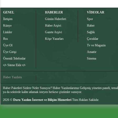
GENEL
HABERLER
VİDEOLAR
İletişim
Günün Haberleri
Spor
Künye
Haber Arşivi
Haber
Linkler
Gazete Arşivi
Sağlık
Rss
Köşe Yazarları
Çocuklar
Üye Ol
Tv ve Magazin
Üye Girişi
Amatör
Önemli Telefonlar
Sinema
Sitene Ekle
Haber Yazılımı
Haber Paketleri Sizlere Neler Sunuyor? Haber Yazılımlarımız Gelişmiş yönetim paneli, temalar
ya da sektörde kalite atlamak isteyen herkese çözümler sunuyor.
2026 ©
Duru Yazılım İnternet ve Bilişim Hizmetleri
Tüm Hakları Saklıdır.