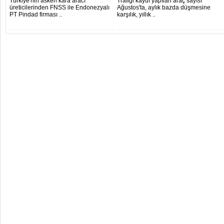
Türkiye'nin askeri kara aracı
Trafiği kaydı yapılan araç sayısı
üreticilerinden FNSS ile Endonezyalı
Ağustos'ta, aylık bazda düşmesine
PT Pindad firması ..
karşılık, yıllık ..