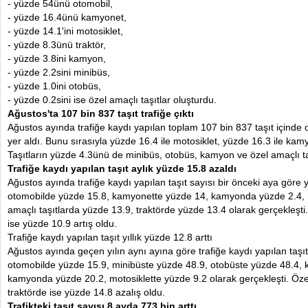
- yüzde 54ünü otomobil,
- yüzde 16.4ünü kamyonet,
- yüzde 14.1'ini motosiklet,
- yüzde 8.3ünü traktör,
- yüzde 3.8ini kamyon,
- yüzde 2.2sini minibüs,
- yüzde 1.0ini otobüs,
- yüzde 0.2sini ise özel amaçlı taşıtlar oluşturdu.
Ağustos'ta 107 bin 837 taşıt trafiğe çıktı
Ağustos ayında trafiğe kaydı yapılan toplam 107 bin 837 taşıt içinde o
yer aldı. Bunu sırasıyla yüzde 16.4 ile motosiklet, yüzde 16.3 ile kamyo
Taşıtların yüzde 4.3ünü de minibüs, otobüs, kamyon ve özel amaçlı ta
Trafiğe kaydı yapılan taşıt aylık yüzde 15.8 azaldı
Ağustos ayında trafiğe kaydı yapılan taşıt sayısı bir önceki aya göre 
otomobilde yüzde 15.8, kamyonette yüzde 14, kamyonda yüzde 2.4, m
amaçlı taşıtlarda yüzde 13.9, traktörde yüzde 13.4 olarak gerçekleşti
ise yüzde 10.9 artış oldu.
Trafiğe kaydı yapılan taşıt yıllık yüzde 12.8 arttı
Ağustos ayında geçen yılın aynı ayına göre trafiğe kaydı yapılan taşıt 
otomobilde yüzde 15.9, minibüste yüzde 48.9, otobüste yüzde 48.4,
kamyonda yüzde 20.2, motosiklette yüzde 9.2 olarak gerçekleşti. Özel
traktörde ise yüzde 14.8 azalış oldu.
Trafikteki taşıt sayısı 8 ayda 773 bin arttı