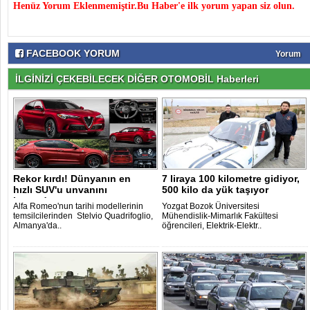
Henüz Yorum Eklenmemiştir.Bu Haber'e ilk yorum yapan siz olun.
FACEBOOK YORUM
Yorum
İLGİNİZİ ÇEKEBİLECEK DİĞER OTOMOBİL Haberleri
Rekor kırdı! Dünyanın en
7 liraya 100 kilometre gidiyor,
hızlı SUV'u unvanını
500 kilo da yük taşıyor
kazandı..
Alfa Romeo'nun tarihi modellerinin
Yozgat Bozok Üniversitesi
temsilcilerinden Stelvio Quadrifoglio,
Mühendislik-Mimarlık Fakültesi
Almanya'da..
öğrencileri, Elektrik-Elektr..