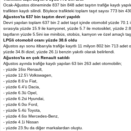
Ocak-Ağustos döneminde 837 bin 848 adet taşıtın trafiğe kaydı yapıldı
trafikten kaydı silindi. Böylece trafikteki toplam taşıt sayısı 773 bin 430
Ağustos'ta 637 bin taşıtın devri yapıldı
Devri yapılan toplam 637 bin 2 adet taşıt içinde otomobil yüzde 70.1 il
sırasıyla yüzde 15.9 ile kamyonet, yüzde 5.7 ile motosiklet, yüzde 2.8 i
taşıtların yüzde 5.5ini ise minibüs, otobüs, kamyon ve özel amaçlı taşı
LPGli otomobil oranı yüzde 38.6 oldu
Ağustos ayı sonu itibarıyla trafiğe kayıtlı 11 milyon 802 bin 713 adet
yüzde 34.8i dizel, yüzde 26.1i benzin yakıtlı olarak belirlendi.
Ağustos'ta en çok Renault satıldı
Ağustos ayında trafiğe kaydı yapılan 63 bin 263 adet otomobilin;
- yüzde 16sı Renault,
- yüzde 12.5'i Volkswagen,
- yüzde 8.6'sı Fiat,
- yüzde 6.4'ü Dacia,
- yüzde 6.3ü Opel,
- yüzde 6.2si Hyundai,
- yüzde 6.0sı Ford,
- yüzde 5.4ü Toyota,
- yüzde 4.6sı Mercedes-Benz,
- yüzde 4.1i Nissan
- yüzde 23.9u da diğer markalardan oluştu.