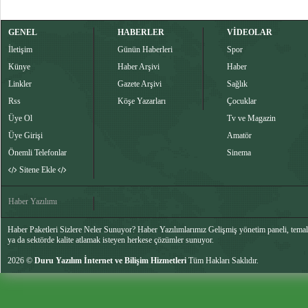
GENEL
HABERLER
VİDEOLAR
İletişim
Günün Haberleri
Spor
Künye
Haber Arşivi
Haber
Linkler
Gazete Arşivi
Sağlık
Rss
Köşe Yazarları
Çocuklar
Üye Ol
Tv ve Magazin
Üye Girişi
Amatör
Önemli Telefonlar
Sinema
Sitene Ekle
Haber Yazılımı
Haber Paketleri Sizlere Neler Sunuyor? Haber Yazılımlarımız Gelişmiş yönetim paneli, temalar
ya da sektörde kalite atlamak isteyen herkese çözümler sunuyor.
2026 ©
Duru Yazılım İnternet ve Bilişim Hizmetleri
Tüm Hakları Saklıdır.