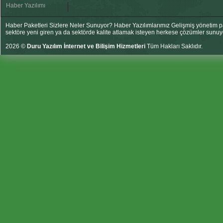
Haber Yazılımı
Haber Paketleri Sizlere Neler Sunuyor? Haber Yazılımlarımız Gelişmiş yönetim pan
sektöre yeni giren ya da sektörde kalite atlamak isteyen herkese çözümler sunuy
2026 ©
Duru Yazılım İnternet ve Bilişim Hizmetleri
Tüm Hakları Saklıdır.