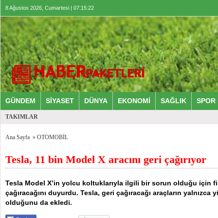
8 Ağustos 2026, Cumartesi | 07:15:22
GÜNDEM
SİYASET
DÜNYA
EKONOMİ
SAĞLIK
SPOR
TAKIMLAR
Ana Sayfa
»
OTOMOBİL
Tesla, 11 bin Model X aracını geri çağırıyor
Tesla Model X’in yolcu koltuklarıyla ilgili bir sorun olduğu için f
çağıracağını duyurdu. Tesla, geri çağıracağı araçların yalnızca
olduğunu da ekledi.