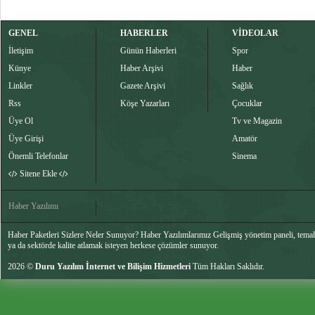
GENEL
HABERLER
VİDEOLAR
İletişim
Günün Haberleri
Spor
Künye
Haber Arşivi
Haber
Linkler
Gazete Arşivi
Sağlık
Rss
Köşe Yazarları
Çocuklar
Üye Ol
Tv ve Magazin
Üye Girişi
Amatör
Önemli Telefonlar
Sinema
Sitene Ekle
Haber Yazılımı
Haber Paketleri Sizlere Neler Sunuyor? Haber Yazılımlarımız Gelişmiş yönetim paneli, temalar
ya da sektörde kalite atlamak isteyen herkese çözümler sunuyor.
2026 ©
Duru Yazılım İnternet ve Bilişim Hizmetleri
Tüm Hakları Saklıdır.