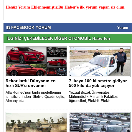
Henüz Yorum Eklenmemiştir.Bu Haber'e ilk yorum yapan siz olun.
FACEBOOK YORUM
Yorum
İLGİNİZİ ÇEKEBİLECEK DİĞER OTOMOBİL Haberleri
Rekor kırdı! Dünyanın en
7 liraya 100 kilometre gidiyor,
hızlı SUV'u unvanını
500 kilo da yük taşıyor
kazandı..
Alfa Romeo'nun tarihi modellerinin
Yozgat Bozok Üniversitesi
temsilcilerinden Stelvio Quadrifoglio,
Mühendislik-Mimarlık Fakültesi
Almanya'da..
öğrencileri, Elektrik-Elektr..