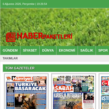
6 Ağustos 2026, Perşembe | 19:26:55
GÜNDEM
SİYASET
DÜNYA
EKONOMİ
SAĞLIK
SPOR
TAKIMLAR
TÜM GAZETELER