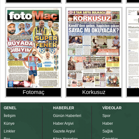
Fotomaç
Korkusuz
GENEL
HABERLER
VİDEOLAR
İletişim
Günün Haberleri
Spor
Künye
Haber Arşivi
Haber
Linkler
Gazete Arşivi
Sağlık