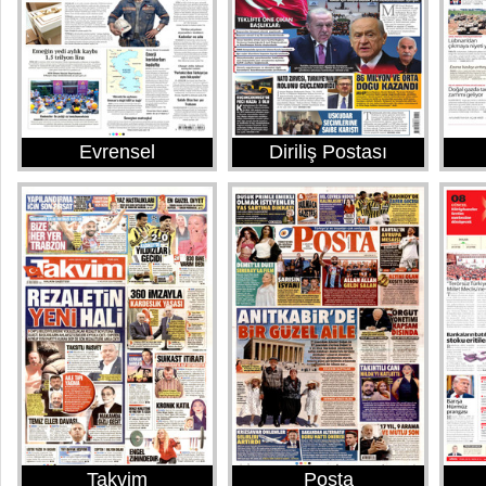
Evrensel
Diriliş Postası
Takvim
Posta