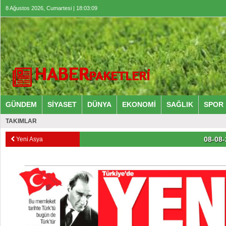
8 Ağustos 2026, Cumartesi | 18:03:10
GÜNDEM
SİYASET
DÜNYA
EKONOMİ
SAĞLIK
SPOR
TAKIMLAR
08-08-
Yeni Asya