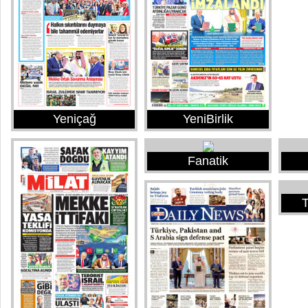
Yeniçağ
YeniBirlik
Fanatik
T