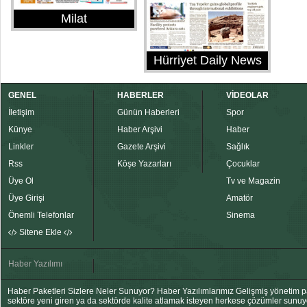
Milat
Hürriyet Daily News
GENEL
HABERLER
VİDEOLAR
İletişim
Günün Haberleri
Spor
Künye
Haber Arşivi
Haber
Linkler
Gazete Arşivi
Sağlık
Rss
Köşe Yazarları
Çocuklar
Üye Ol
Tv ve Magazin
Üye Girişi
Amatör
Önemli Telefonlar
Sinema
Sitene Ekle
Haber Yazılımı
Haber Paketleri Sizlere Neler Sunuyor? Haber Yazılımlarımız Gelişmiş yönetim pan
sektöre yeni giren ya da sektörde kalite atlamak isteyen herkese çözümler sunuy