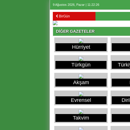
9 Ağustos 2026, Pazar | 11:22:26
BirGün
DİĞER GAZETELER
Hürriyet
Türkgün
Türk
Akşam
Evrensel
Dir
Takvim