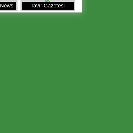
y News
Tavır Gazetesi