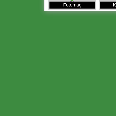
Fotomaç
K