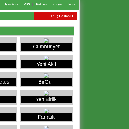
Üye Girişi
RSS
Reklam
Künye
İletisim
Diriliş Postası
Cumhuriyet
Yeni Akit
etesi
BirGün
YeniBirlik
Fanatik