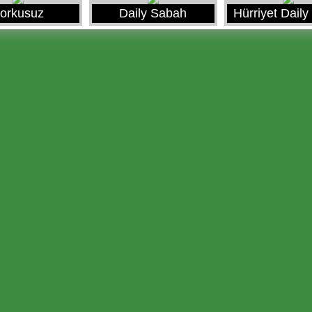
orkusuz
Daily Sabah
Hürriyet Dail