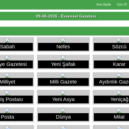
Ana Sayfa
Üye Ol
09-08-2026 - Evrensel Gazetesi
Sabah
Nefes
Sözcü
iye Gazetesi
Yeni Şafak
Karar
Milliyet
Milli Gazete
Aydınlık Gaz
iliş Postası
Yeni Asya
Yeniçağ
Posta
Dünya
Milat