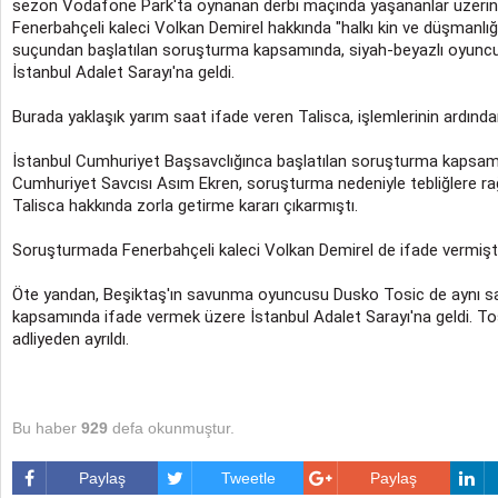
sezon Vodafone Park'ta oynanan derbi maçında yaşananlar üzerine B
Fenerbahçeli kaleci Volkan Demirel hakkında "halkı kin ve düşmanlı
suçundan başlatılan soruşturma kapsamında, siyah-beyazlı oyuncu 
İstanbul Adalet Sarayı'na geldi.
Burada yaklaşık yarım saat ifade veren Talisca, işlemlerinin ardından
İstanbul Cumhuriyet Başsavclığınca başlatılan soruşturma kapsam
Cumhuriyet Savcısı Asım Ekren, soruşturma nedeniyle tebliğlere 
Talisca hakkında zorla getirme kararı çıkarmıştı.
Soruşturmada Fenerbahçeli kaleci Volkan Demirel de ifade vermişti
Öte yandan, Beşiktaş'ın savunma oyuncusu Dusko Tosic de aynı sa
kapsamında ifade vermek üzere İstanbul Adalet Sarayı'na geldi. Tos
adliyeden ayrıldı.
Bu haber
929
defa okunmuştur.
Paylaş
Tweetle
Paylaş