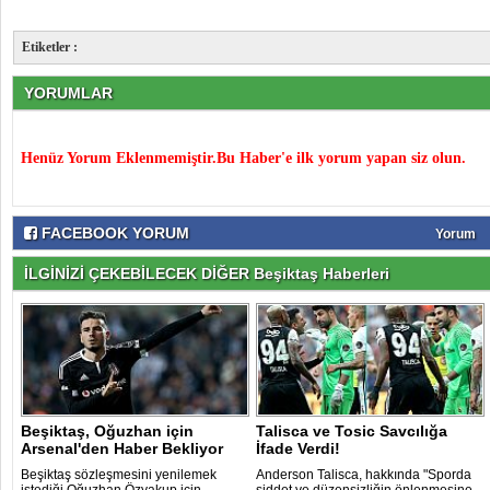
Etiketler :
YORUMLAR
Henüz Yorum Eklenmemiştir.Bu Haber'e ilk yorum yapan siz olun.
FACEBOOK YORUM
Yorum
İLGİNİZİ ÇEKEBİLECEK DİĞER Beşiktaş Haberleri
Beşiktaş, Oğuzhan için
Talisca ve Tosic Savcılığa
Arsenal'den Haber Bekliyor
İfade Verdi!
Beşiktaş sözleşmesini yenilemek
Anderson Talisca, hakkında "Sporda