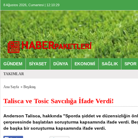
8 Ağustos 2026, Cumartesi | 12:10:29
GÜNDEM
SİYASET
DÜNYA
EKONOMİ
SAĞLIK
SPOR
TAKIMLAR
Ana Sayfa
»
Beşiktaş
Talisca ve Tosic Savcılığa İfade Verdi!
Anderson Talisca, hakkında "Sporda şiddet ve düzensizliğin ö
çerçevesinde başlatılan soruşturma kapsamında ifade verdi. Be
de başka bir soruşturma kapsamında ifade verdi.