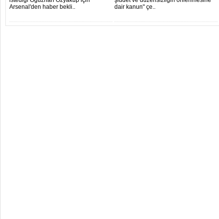
istediği Oğuzhan Özyakup için
şiddet ve düzensizliğin önlenmesine
Arsenal'den haber bekli..
dair kanun" çe..