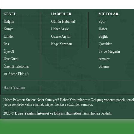
GENEL
HABERLER
VİDEOLAR
İletişim
Günün Haberleri
Spor
Künye
Haber Arşivi
Haber
Linkler
Gazete Arşivi
Sağlık
Rss
Köşe Yazarları
Çocuklar
Üye Ol
Tv ve Magazin
Üye Girişi
Amatör
Önemli Telefonlar
Sinema
Sitene Ekle
Haber Yazılımı
Haber Paketleri Sizlere Neler Sunuyor? Haber Yazılımlarımız Gelişmiş yönetim paneli, temalar
ya da sektörde kalite atlamak isteyen herkese çözümler sunuyor.
2026 ©
Duru Yazılım İnternet ve Bilişim Hizmetleri
Tüm Hakları Saklıdır.