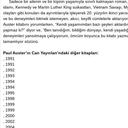
Sadece bir ailenin ve bir kişinin yaşamıyla sınırlı kalmayan roma
idamı, Kennedy ve Martin Luther King suikastları, Vietnam Savaşı, My
olayları gibi konuları da ayrıntılarıyla işleyerek 20. yüzyılın ikinci ya
ve bu deneyimleri bitmek istemeyen, akıcı, keyifli cümlelerle aktarıyor
Auster kitabını yorumlarken, “Kendi yaşamımdan bazı şeyleri aktard
yapmaz ki?” diyor ve, “Ben tanıdığım, bildiğim dünyayı, kendi yaşadığ
deneyimleri yansıtmaya çalışıyorum, ömrüm boyunca bu kitabı yazmak
tamamlıyor sözünü.
Paul Auster’ın Can Yayınları’ndaki diğer kitapları:
, 1991
, 1991
, 1992
, 1993
, 1994
, 1994
, 1995
, 1998
, 1999
, 1999
, 2000
, 2002
, 2004