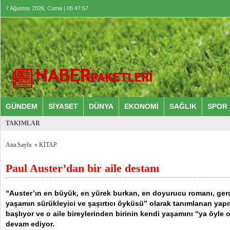
7 Ağustos 2026, Cuma | 05:47:57
GÜNDEM
SİYASET
DÜNYA
EKONOMİ
SAĞLIK
SPOR
TAKIMLAR
Ana Sayfa
»
KİTAP
Paul Auster’dan bir aile destanı
“Auster’ın en büyük, en yürek burkan, en doyurucu romanı, gerçek
yaşamın sürükleyici ve şaşırtıcı öyküsü” olarak tanımlanan yapıt
başlıyor ve o aile bireylerinden birinin kendi yaşamını “ya öyle
devam ediyor.