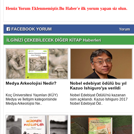
Henüz Yorum Eklenmemiştir.Bu Haber'e ilk yorum yapan siz olun.
FACEBOOK YORUM
Yorum
İLGİNİZİ ÇEKEBİLECEK DİĞER KİTAP Haberleri
Medya Arkeolojisi Nedir?
Nobel edebiyat ödülü bu yıl
Kazuo Ishiguro'ya verildi
Koç Üniversitesi Yayınları (KÜY)
Nobel Edebiyat Ödülü'nü kazanan
Medya ve İletişim kategorisinde
isim açıklandı. Kazuo Ishiguro 2017
Medya Arkeolojisi Ne..
Nobel Edebiyat Öd..