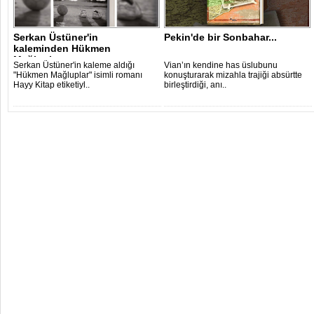
Serkan Üstüner'in
Pekin'de bir Sonbahar...
kaleminden Hükmen
Mağluplar
Serkan Üstüner'in kaleme aldığı
Vian’ın kendine has üslubunu
"Hükmen Mağluplar" isimli romanı
konuşturarak mizahla trajiği absürtte
Hayy Kitap etiketiyl..
birleştirdiği, anı..