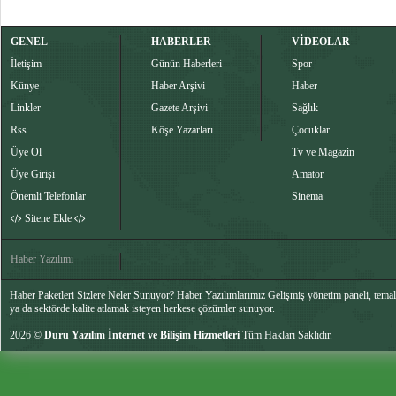
GENEL
HABERLER
VİDEOLAR
İletişim
Günün Haberleri
Spor
Künye
Haber Arşivi
Haber
Linkler
Gazete Arşivi
Sağlık
Rss
Köşe Yazarları
Çocuklar
Üye Ol
Tv ve Magazin
Üye Girişi
Amatör
Önemli Telefonlar
Sinema
Sitene Ekle
Haber Yazılımı
Haber Paketleri Sizlere Neler Sunuyor? Haber Yazılımlarımız Gelişmiş yönetim paneli, temalar
ya da sektörde kalite atlamak isteyen herkese çözümler sunuyor.
2026 ©
Duru Yazılım İnternet ve Bilişim Hizmetleri
Tüm Hakları Saklıdır.