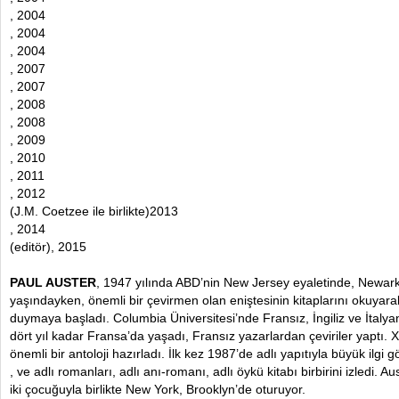
, 2004
, 2004
, 2004
, 2007
, 2007
, 2008
, 2008
, 2009
, 2010
, 2011
, 2012
(J.M. Coetzee ile birlikte)2013
, 2014
(editör), 2015
PAUL AUSTER
, 1947 yılında ABD’nin New Jersey eyaletinde, Newar
yaşındayken, önemli bir çevirmen olan eniştesinin kitaplarını okuyarak
duymaya başladı. Columbia Üniversitesi’nde Fransız, İngiliz ve İtaly
dört yıl kadar Fransa’da yaşadı, Fransız yazarlardan çeviriler yaptı. X
önemli bir antoloji hazırladı. İlk kez 1987’de adlı yapıtıyla büyük ilgi
, ve adlı romanları, adlı anı-romanı, adlı öykü kitabı birbirini izledi. A
iki çocuğuyla birlikte New York, Brooklyn’de oturuyor.