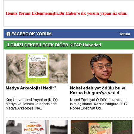
Henüz Yorum Eklenmemiştir.Bu Haber'e ilk yorum yapan siz olun.
FACEBOOK YORUM
Yorum
İLGİNİZİ ÇEKEBİLECEK DİĞER KİTAP Haberleri
Medya Arkeolojisi Nedir?
Nobel edebiyat ödülü bu yıl
Kazuo Ishiguro'ya verildi
Koç Üniversitesi Yayınları (KÜY)
Nobel Edebiyat Ödülü'nü kazanan
Medya ve İletişim kategorisinde
isim açıklandı. Kazuo Ishiguro 2017
Medya Arkeolojisi Ne..
Nobel Edebiyat Öd..