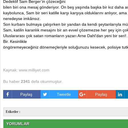
Dedektif Sam Berger’in çözeceğini
bilen biri ona mesaj gönderiyor. On beş yaşında başka bir kız daha a
kaybolunca, Sam bir seri katille karşı karşıya olduklarını anlıyor, ama
neredeyse imkânsız.
Son kurbanı bulmaya çalışırken bir yandan da kendi şeytanlarıyla m
Sam, katilin karanlık mesajını bir an evvel çözemezse her şey için ço
Uluslararası çok satan romanların yazarı Arne Dahl’dan yeni bir seri!.. 
Bir. Kesinlikle
öngöremeyeceğiniz dönemeçleriyle soluğunuzu kesecek, polisiye tutk
Kaynak: www.milliyet.com
Bu haber
2341
defa okunmuştur.
Paylaş
Tweetle
Paylaş
Etiketler :
YORUMLAR