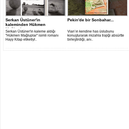
Serkan Üstüner'in
Pekin'de bir Sonbahar...
kaleminden Hükmen
Mağluplar
Serkan Üstüner'in kaleme aldığı
Vian’ın kendine has üslubunu
"Hükmen Mağluplar" isimli romanı
konuşturarak mizahla trajiği absürtte
Hayy Kitap etiketiyl..
birleştirdiği, anı..