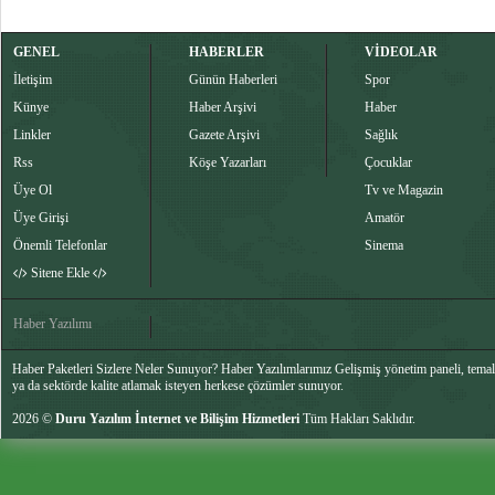
GENEL
HABERLER
VİDEOLAR
İletişim
Günün Haberleri
Spor
Künye
Haber Arşivi
Haber
Linkler
Gazete Arşivi
Sağlık
Rss
Köşe Yazarları
Çocuklar
Üye Ol
Tv ve Magazin
Üye Girişi
Amatör
Önemli Telefonlar
Sinema
Sitene Ekle
Haber Yazılımı
Haber Paketleri Sizlere Neler Sunuyor? Haber Yazılımlarımız Gelişmiş yönetim paneli, temalar
ya da sektörde kalite atlamak isteyen herkese çözümler sunuyor.
2026 ©
Duru Yazılım İnternet ve Bilişim Hizmetleri
Tüm Hakları Saklıdır.