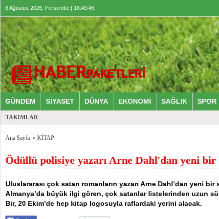
6 Ağustos 2026, Perşembe | 18:49:45
GÜNDEM
SİYASET
DÜNYA
EKONOMİ
SAĞLIK
SPOR
TAKIMLAR
Ana Sayfa
»
KİTAP
Ödüllü polisiye yazarı Arne Dahl'dan yeni bi
Uluslararası çok satan romanların yazarı Arne Dahl’dan yeni bir se
Almanya’da büyük ilgi gören, çok satanlar listelerinden uzun sür
Bir, 20 Ekim’de hep kitap logosuyla raflardaki yerini alacak.