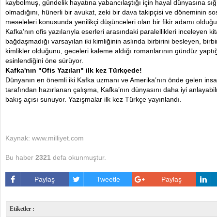
kaybolmuş, gündelik hayatına yabancılaştığı için hayal dünyasına s
olmadığını, hünerli bir avukat, zeki bir dava takipçisi ve döneminin so
meseleleri konusunda yenilikçi düşünceleri olan bir fikir adamı olduğ
Kafka’nın ofis yazılarıyla eserleri arasındaki paralellikleri inceleyen kit
bağdaşmadığı varsayılan iki kimliğinin aslında birbirini besleyen, bi
kimlikler olduğunu, geceleri kaleme aldığı romanlarının gündüz yaptı
esinlendiğini öne sürüyor.
Kafka'nın "Ofis Yazıları" ilk kez Türkçede!
Dünyanın en önemli iki Kafka uzmanı ve Amerika’nın önde gelen insan
tarafından hazırlanan çalışma, Kafka’nın dünyasını daha iyi anlayabil
bakış açısı sunuyor. Yazışmalar ilk kez Türkçe yayınlandı.
Kaynak: www.milliyet.com
Bu haber
2321
defa okunmuştur.
Paylaş
Tweetle
Paylaş
Etiketler :