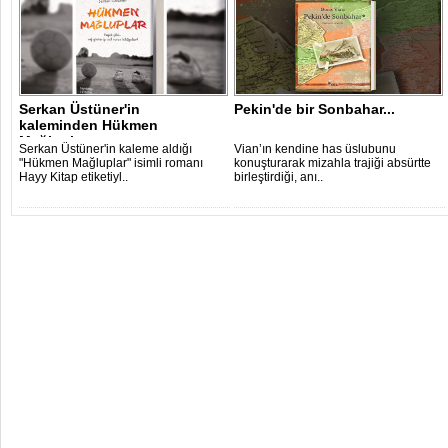
Serkan Üstüner'in
Pekin'de bir Sonbahar...
kaleminden Hükmen
Mağluplar
Serkan Üstüner'in kaleme aldığı
Vian’ın kendine has üslubunu
"Hükmen Mağluplar" isimli romanı
konuşturarak mizahla trajiği absürtte
Hayy Kitap etiketiyl..
birleştirdiği, anı..