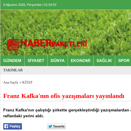
6 Ağustos 2026, Perşembe | 01:04:53
GÜNDEM
SİYASET
DÜNYA
EKONOMİ
SAĞLIK
SPOR
TAKIMLAR
Ana Sayfa
»
KİTAP
Franz Kafka'nın ofis yazışmaları yayınlandı
Franz Kafka'nın çalıştığı şirkette gerçekleştirdiği yazışmalardan 
raflardaki yerini aldı.