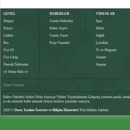
GENEL
HABERLER
VİDEOLAR
İletişim
Günün Haberleri
Spor
Künye
Haber Arşivi
Haber
Linkler
Gazete Arşivi
Sağlık
Rss
Köşe Yazarları
Çocuklar
Üye Ol
Tv ve Magazin
Üye Girişi
Amatör
Önemli Telefonlar
Sinema
Sitene Ekle
Haber Yazılımı
Haber Paketleri Sizlere Neler Sunuyor? Haber Yazılımlarımız Gelişmiş yönetim paneli, temalar
ya da sektörde kalite atlamak isteyen herkese çözümler sunuyor.
2026 ©
Duru Yazılım İnternet ve Bilişim Hizmetleri
Tüm Hakları Saklıdır.