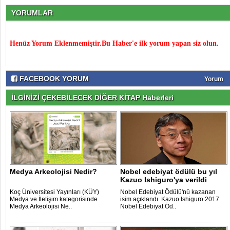
YORUMLAR
Henüz Yorum Eklenmemiştir.Bu Haber'e ilk yorum yapan siz olun.
FACEBOOK YORUM
Yorum
İLGİNİZİ ÇEKEBİLECEK DİĞER KİTAP Haberleri
Medya Arkeolojisi Nedir?
Nobel edebiyat ödülü bu yıl
Kazuo Ishiguro'ya verildi
Koç Üniversitesi Yayınları (KÜY)
Nobel Edebiyat Ödülü'nü kazanan
Medya ve İletişim kategorisinde
isim açıklandı. Kazuo Ishiguro 2017
Medya Arkeolojisi Ne..
Nobel Edebiyat Öd..