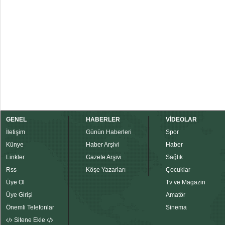
GENEL
HABERLER
VİDEOLAR
İletişim
Günün Haberleri
Spor
Künye
Haber Arşivi
Haber
Linkler
Gazete Arşivi
Sağlık
Rss
Köşe Yazarları
Çocuklar
Üye Ol
Tv ve Magazin
Üye Girişi
Amatör
Önemli Telefonlar
Sinema
Sitene Ekle