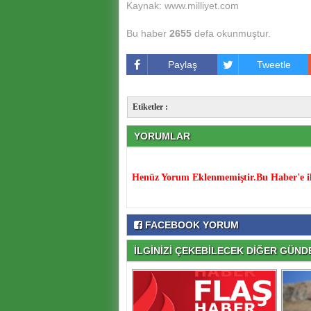
Kaynak: www.milliyet.com
Bu haber
2655
defa okunmuştur.
Paylaş
Tweetle
Etiketler :
YORUMLAR
Henüz Yorum Eklenmemiştir.Bu Haber'e il
FACEBOOK YORUM
İLGİNİZİ ÇEKEBİLECEK DİĞER GÜNDE