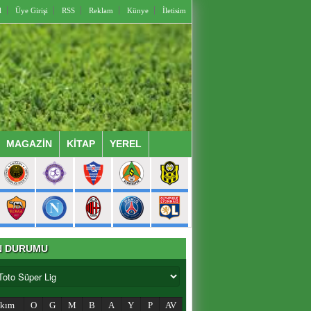
l
Üye Girişi
RSS
Reklam
Künye
İletisim
MAGAZİN
KİTAP
YEREL
N DURUMU
akım
O
G
M
B
A
Y
P
AV