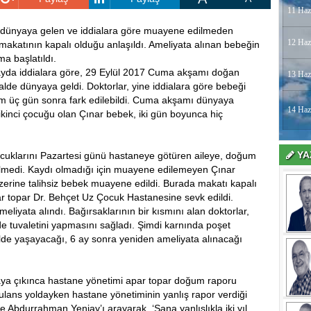
11 Haz
e dünyaya gelen ve iddialara göre muayene edilmeden
12 Haz
akatının kapalı olduğu anlaşıldı. Ameliyata alınan bebeğin
rma başlatıldı.
yda iddialara göre, 29 Eylül 2017 Cuma akşamı doğan
13 Haz
alde dünyaya geldi. Doktorlar, yine iddialara göre bebeği
m üç gün sonra fark edilebildi. Cuma akşamı dünyaya
14 Haz
ikinci çocuğu olan Çınar bebek, iki gün boyunca hiç
YA
ocuklarını Pazartesi günü hastaneye götüren aileye, doğum
erilmedi. Kaydı olmadığı için muayene edilemeyen Çınar
üzerine talihsiz bebek muayene edildi. Burada makatı kapalı
 topar Dr. Behçet Uz Çocuk Hastanesine sevk edildi.
eliyata alındı. Bağırsaklarının bir kısmını alan doktorlar,
de tuvaletini yapmasını sağladı. Şimdi karnında poşet
lde yaşayacağı, 6 ay sonra yeniden ameliyata alınacağı
aya çıkınca hastane yönetimi apar topar doğum raporu
bulans yoldayken hastane yönetiminin yanlış rapor verdiği
e Abdurrahman Yeniay’ı arayarak, ‘Sana yanlışlıkla iki yıl