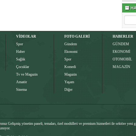
HA
VİDEOLAR
FOTO GALERİ
HABERLER
Spor
Gündem
GÜNDEM
Haber
Ekonomi
EKONOMİ
Sağlık
Spor
OTOMOBİL
Çocuklar
Komedi
MAGAZİN
Tv ve Magazin
Magazin
Amatör
Yaşam
Sinema
Diğer
mız Gelişmiş yönetim paneli, temaları, özel modülleri ve premium hizmetleri ile sektöre yeni g
sunuyor.