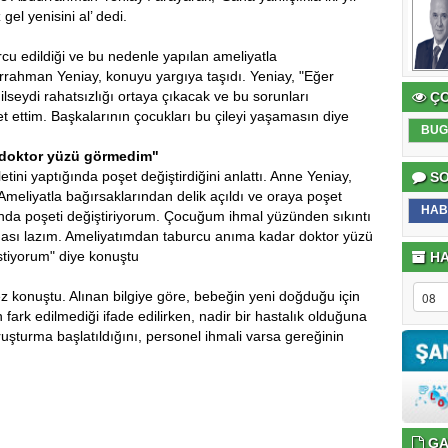
l yenisini al’ dedi.
 edildiği ve bu nedenle yapılan ameliyatla
urrahman Yeniay, konuyu yargıya taşıdı. Yeniay, "Eğer
ydi rahatsızlığı ortaya çıkacak ve bu sorunları
ÇO
t ettim. Başkalarının çocukları bu çileyi yaşamasın diye
BUG
.
 doktor yüzü görmedim"
tini yaptığında poşet değiştirdiğini anlattı. Anne Yeniay,
SO
meliyatla bağırsaklarından delik açıldı ve oraya poşet
HAB
ında poşeti değiştiriyorum. Çocuğum ihmal yüzünden sıkıntı
ması lazım. Ameliyatımdan taburcu anıma kadar doktor yüzü
stiyorum" diye konuştu
HA
kez konuştu. Alınan bilgiye göre, bebeğin yeni doğduğu için
fark edilmediği ifade edilirken, nadir bir hastalık olduğuna
 soruşturma başlatıldığını, personel ihmali varsa gereğinin
GA