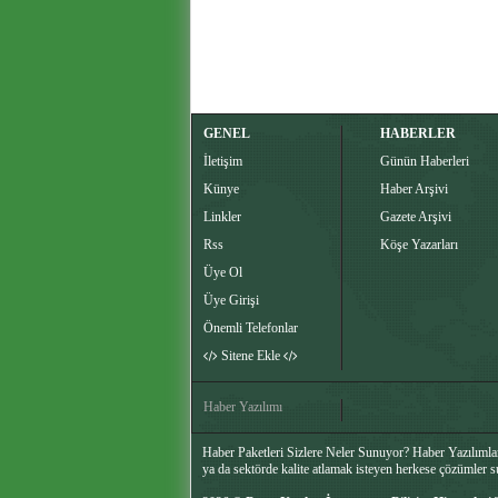
GENEL
HABERLER
İletişim
Günün Haberleri
Künye
Haber Arşivi
Linkler
Gazete Arşivi
Rss
Köşe Yazarları
Üye Ol
Üye Girişi
Önemli Telefonlar
Sitene Ekle
Haber Yazılımı
Haber Paketleri Sizlere Neler Sunuyor? Haber Yazılımları
ya da sektörde kalite atlamak isteyen herkese çözümler 