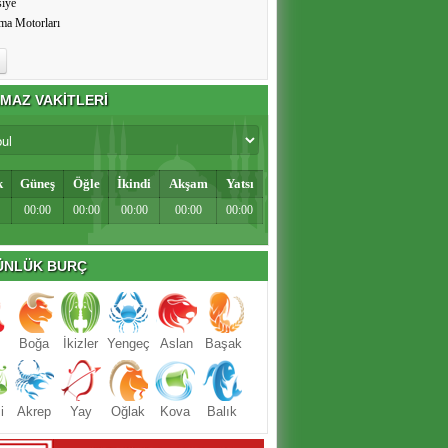
siye
ma Motorları
MAZ VAKİTLERİ
k
Güneş
Öğle
İkindi
Akşam
Yatsı
00:00
00:00
00:00
00:00
00:00
NLÜK BURÇ
Boğa
İkizler
Yengeç
Aslan
Başak
i
Akrep
Yay
Oğlak
Kova
Balık