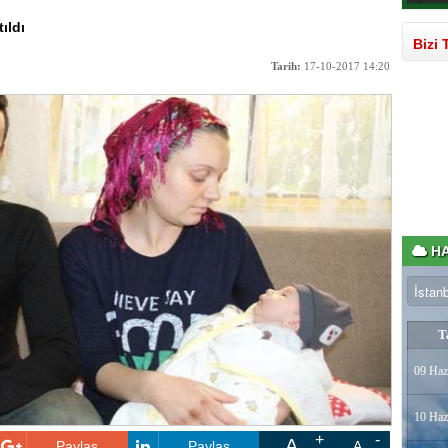
ıldı
Bizi 
Tarih:
17-10-2017 14:20
HA
T
09 Haz
10 Haz
A
Paylaş
Paylaş
A