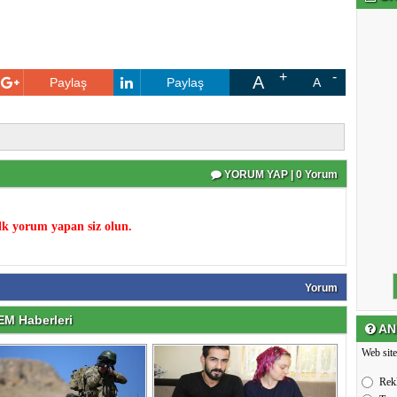
A
Paylaş
Paylaş
A
YORUM YAP | 0 Yorum
k yorum yapan siz olun.
Yorum
M Haberleri
AN
Web site
Rek