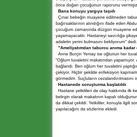
önce doğan çocuğunun raporunu vermişiz ge
Bana konuyu yargıya taşıdı
Çınar bebeğin muayene edilmeden taburcu
bağırsaklarının alındığını ifade eden Abd
çocuğum zamanında düzgün muayene edilse
yaşamayacaktı. Hastaneyi savcılığa şikaye
adaletin yerini bulmasını bekliyorum" dedi
"Ameliyatımdan taburcu anıma kadar
Anne Burçin Yeniay ise oğlunun her tuvale
"Oğlum tuvaletini makatından yapamıyor. A
bağlandı. Ben oğlum her tuvaletini yaptığ
çekiyor. Hiçbir şekilde enfeksiyon kapma
görmedim. Suçluların cezalandırılmasını i
Hastanede soruşturma başlatıldı
Hastane yetkilileri de olay hakkında ilk 
belirgin olarak makatının kapalı olduğunun 
da dikkat çekildi. Yetkililer, konuyla ilgili
yapılacağını da sözlerine ekledi.