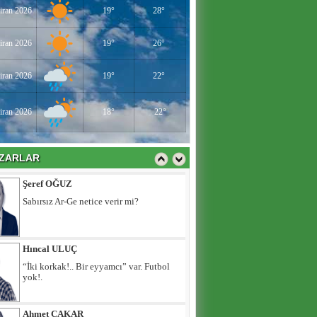
Utanmalısın Caner Erkin
iran 2026
19°
28°
iran 2026
19°
26°
Hilal Kaplan
DEAŞ bitti sırada ne var?
iran 2026
19°
22°
iran 2026
18°
22°
Şeref OĞUZ
Sabırsız Ar-Ge netice verir mi?
ZARLAR
Hıncal ULUÇ
“İki korkak!.. Bir eyyamcı” var. Futbol
yok!.
Ahmet ÇAKAR
Utanmalısın Caner Erkin
Hilal Kaplan