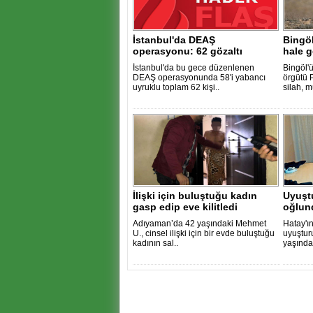
İstanbul'da DEAŞ
Bingöl
operasyonu: 62 gözaltı
hale ge
İstanbul'da bu gece düzenlenen
Bingöl'ü
DEAŞ operasyonunda 58'i yabancı
örgütü 
uyruklu toplam 62 kişi..
silah, m
İlişki için buluştuğu kadın
Uyuşt
gasp edip eve kilitledi
oğlund
Adıyaman’da 42 yaşındaki Mehmet
Hatay'ı
U., cinsel ilişki için bir evde buluştuğu
uyuştur
kadının sal..
yaşında