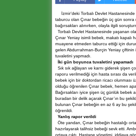
İzmir'deki Torbalı Devlet Hastanesind
taburcu olan Çınar bebeğin üç gün sonra m
bağırsakları alınırken, olayla ilgili soruştu
Torbalı Devlet Hastanesinde yaşanan ola
Çınar Yeniay isimli bebek, makatı kapalı h
muayene etmeden taburcu ettiği için duru
gelen Abdurrahman-Burçin Yeniay çiftinin 
tuvaletini yapmadı.
İki gün boyunca tuvaletini yapamadı
Sık sık ağlayan ve karnı giderek şişen ç
raporu verilmediği için hasta sırası da v
bebek için bir doktordan ricacı olunması 
olduğu öğrenilen Çınar bebek, hemen apar
Bağırsakları iyice şişen üç günlük bebek am
buradan bir delik açarak Çınar’ın bu şekil
bulunan Çınar bebeğin en az 6 ay bu şeki
öğrenildi.
Yanlış rapor verildi
Öte yandan, Çınar bebeğin hastalığı ort
hazırlayarak talihsiz bebeği sevk etti. Am
ortaya çıktı. Hastane yönetimi, iddiaya gör