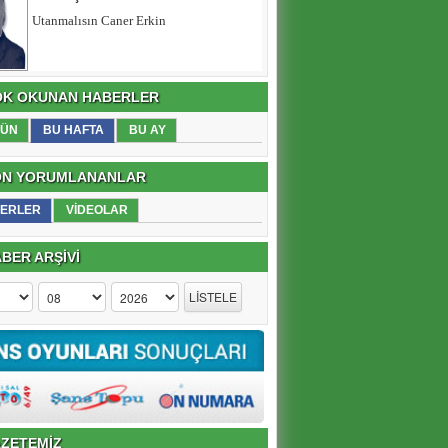
DEAŞ bitti sırada ne var?
K OKUNAN HABERLER
ÜN
BU HAFTA
BU AY
N YORUMLANANLAR
ERLER
VİDEOLAR
BER ARŞİVİ
ZETEMİZ