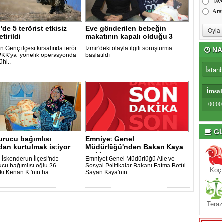
Tav
Ara
'de 5 terörist etkisiz
Eve gönderilen bebeğin
tirildi
makatının kapalı olduğu 3
gün sonra f..
n Genç ilçesi kırsalında terör
İzmir'deki olayla ilgili soruşturma
NA
PKK'ya yönelik operasyonda
başlatıldı
ühi..
İmsa
00:00
GÜ
urucu bağımlısı
Emniyet Genel
an kurtulmak istiyor
Müdürlüğü'nden Bakan Kaya
açıklaması
n İskenderun İlçesi'nde
Emniyet Genel Müdürlüğü Aile ve
ucu bağımlısı oğlu 26
Sosyal Politikalar Bakanı Fatma Betül
Koç
ki Kenan K.'nın ha..
Sayan Kaya'nın ..
Teraz