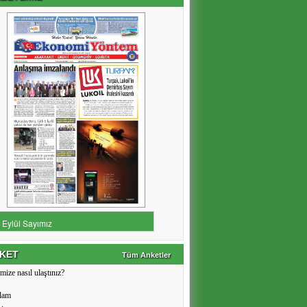
KET
Tüm Anketler
mize nasıl ulaştınız?
lam