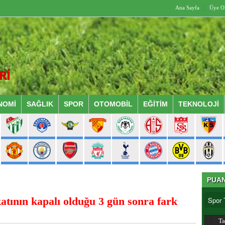
Ana Sayfa
Üye O
NOMİ
SAĞLIK
SPOR
OTOMOBİL
EĞİTİM
TEKNOLOJİ
PUA
tının kapalı olduğu 3 gün sonra fark
T