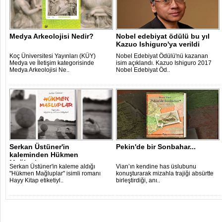
Medya Arkeolojisi Nedir?
Nobel edebiyat ödülü bu yıl
Kazuo Ishiguro'ya verildi
Koç Üniversitesi Yayınları (KÜY)
Nobel Edebiyat Ödülü'nü kazanan
Medya ve İletişim kategorisinde
isim açıklandı. Kazuo Ishiguro 2017
Medya Arkeolojisi Ne..
Nobel Edebiyat Öd..
Serkan Üstüner'in
Pekin'de bir Sonbahar...
kaleminden Hükmen
Mağluplar
Serkan Üstüner'in kaleme aldığı
Vian’ın kendine has üslubunu
"Hükmen Mağluplar" isimli romanı
konuşturarak mizahla trajiği absürtte
Hayy Kitap etiketiyl..
birleştirdiği, anı..