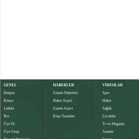
GENEL
HABERLER
VİDEOLAR
İletişim
Günün Haberleri
Spor
Künye
Haber Arşivi
Haber
Linkler
Gazete Arşivi
Sağlık
Rss
Köşe Yazarları
Çocuklar
Üye Ol
Tv ve Magazin
Üye Girişi
Amatör