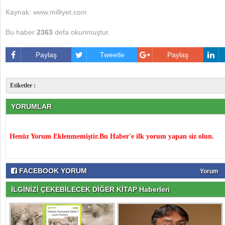
Kaynak: www.milliyet.com
Bu haber
2363
defa okunmuştur.
Paylaş
Tweetle
Paylaş
Etiketler :
YORUMLAR
Henüz Yorum Eklenmemiştir.Bu Haber'e ilk yorum yapan siz olun.
FACEBOOK YORUM
Yorum
İLGİNİZİ ÇEKEBİLECEK DİĞER KİTAP Haberleri