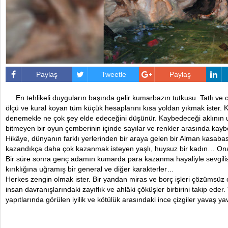
Paylaş
Tweetle
Paylaş
En tehlikeli duyguların başında gelir kumarbazın tutkusu. Tatlı v
ölçü ve kural koyan tüm küçük hesaplarını kısa yoldan yıkmak ister. K
denemekle ne çok şey elde edeceğini düşünür. Kaybedeceği aklının 
bitmeyen bir oyun çemberinin içinde sayılar ve renkler arasında kaybo
Hikâye, dünyanın farklı yerlerinden bir araya gelen bir Alman kasab
kazandıkça daha çok kazanmak isteyen yaşlı, huysuz bir kadın… On
Bir süre sonra genç adamın kumarda para kazanma hayaliyle sevgili
kırıklığına uğramış bir general ve diğer karakterler…
Herkes zengin olmak ister. Bir yandan miras ve borç işleri çözümsüz
insan davranışlarındaki zayıflık ve ahlâki çöküşler birbirini takip eder
yapıtlarında görülen iyilik ve kötülük arasındaki ince çizgiler yavaş yav