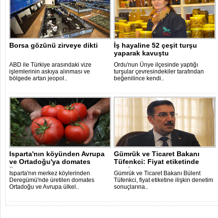
Borsa gözünü zirveye dikti
İş hayaline 52 çeşit turşu
yaparak kavuştu
ABD ile Türkiye arasındaki vize
Ordu'nun Ünye ilçesinde yaptığı
işlemlerinin askıya alınması ve
turşular çevresindekiler tarafından
bölgede artan jeopol..
beğenilince kendi..
Isparta'nın köyünden Avrupa
Gümrük ve Ticaret Bakanı
ve Ortadoğu'ya domates
Tüfenkci: Fiyat etiketinde
ihracatı..
yanıltıc..
Isparta'nın merkez köylerinden
Gümrük ve Ticaret Bakanı Bülent
Deregümü'nde üretilen domates
Tüfenkci, fiyat etiketine ilişkin denetim
Ortadoğu ve Avrupa ülkel..
sonuçlarına..