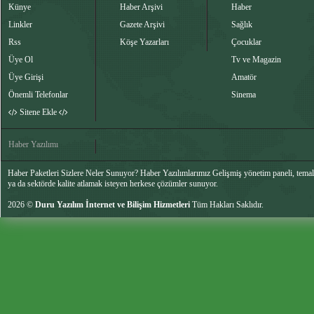
Künye
Haber Arşivi
Haber
Linkler
Gazete Arşivi
Sağlık
Rss
Köşe Yazarları
Çocuklar
Üye Ol
Tv ve Magazin
Üye Girişi
Amatör
Önemli Telefonlar
Sinema
Sitene Ekle
Haber Yazılımı
Haber Paketleri Sizlere Neler Sunuyor? Haber Yazılımlarımız Gelişmiş yönetim paneli, temalar
ya da sektörde kalite atlamak isteyen herkese çözümler sunuyor.
2026 ©
Duru Yazılım İnternet ve Bilişim Hizmetleri
Tüm Hakları Saklıdır.