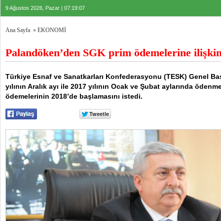
9 Ağustos 2026, Pazar | 07:19:07
Ana Sayfa
»
EKONOMİ
Palandöken’den SGK prim ödemelerine ilişki
Türkiye Esnaf ve Sanatkarları Konfederasyonu (TESK) Genel B
yılının Aralık ayı ile 2017 yılının Ocak ve Şubat aylarında öden
ödemelerinin 2018’de başlamasını istedi.