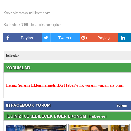
Kaynak: www.milliyet.com
Bu haber
799
defa okunmuştur.
Paylaş
Tweetle
Paylaş
Etiketler :
YORUMLAR
Henüz Yorum Eklenmemiştir.Bu Haber'e ilk yorum yapan siz olun.
FACEBOOK YORUM
Yorum
İLGİNİZİ ÇEKEBİLECEK DİĞER EKONOMİ Haberleri