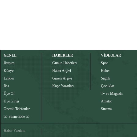
GENEL
HABERLER
VİDEOLAR
İletişim
Günün Haberleri
Spor
Künye
Haber Arşivi
Haber
Linkler
Gazete Arşivi
Sağlık
Rss
Köşe Yazarları
Çocuklar
Üye Ol
Tv ve Magazin
Üye Girişi
Amatör
Önemli Telefonlar
Sinema
Sitene Ekle
Haber Yazılımı