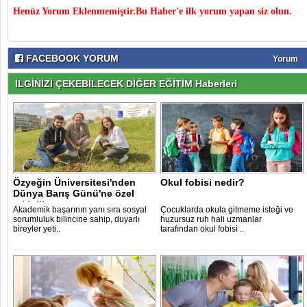
Henüz Yorum Eklenmemiştir.Bu Haber'e ilk yorum yapan siz olun.
FACEBOOK YORUM
Yorum
İLGİNİZİ ÇEKEBİLECEK DİĞER EĞİTİM Haberleri
Özyeğin Üniversitesi'nden
Okul fobisi nedir?
Dünya Barış Günü'ne özel
etkinlik..
Akademik başarının yanı sıra sosyal
Çocuklarda okula gitmeme isteği ve
sorumluluk bilincine sahip, duyarlı
huzursuz ruh hali uzmanlar
bireyler yeti..
tarafından okul fobisi ..