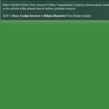
Haber Paketleri Sizlere Neler Sunuyor? Haber Yazılımlarımız Gelişmiş yönetim paneli, temalar
ya da sektörde kalite atlamak isteyen herkese çözümler sunuyor.
2026 ©
Duru Yazılım İnternet ve Bilişim Hizmetleri
Tüm Hakları Saklıdır.