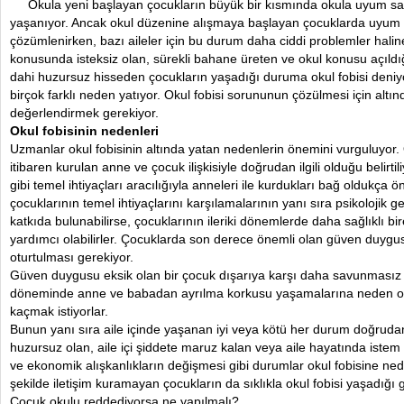
Okula yeni başlayan çocukların büyük bir kısmında okula uyum 
yaşanıyor. Ancak okul düzenine alışmaya başlayan çocuklarda uyum so
çözümlenirken, bazı aileler için bu durum daha ciddi problemler halin
konusunda isteksiz olan, sürekli bahane üreten ve okul konusu açıld
dahi huzursuz hisseden çocukların yaşadığı duruma okul fobisi deniyor
birçok farklı neden yatıyor. Okul fobisi sorununun çözülmesi için altı
değerlendirmek gerekiyor.
Okul fobisinin nedenleri
Uzmanlar okul fobisinin altında yatan nedenlerin önemini vurguluyor.
itibaren kurulan anne ve çocuk ilişkisiyle doğrudan ilgili olduğu belirt
gibi temel ihtiyaçları aracılığıyla anneleri ile kurdukları bağ oldukça ö
çocuklarının temel ihtiyaçlarını karşılamalarının yanı sıra psikolojik g
katkıda bulunabilirse, çocuklarının ileriki dönemlerde daha sağlıklı bi
yardımcı olabilirler. Çocuklarda son derece önemli olan güven duyg
oturtulması gerekiyor.
Güven duygusu eksik olan bir çocuk dışarıya karşı daha savunmasız 
döneminde anne ve babadan ayrılma korkusu yaşamalarına neden ol
kaçmak istiyorlar.
Bunun yanı sıra aile içinde yaşanan iyi veya kötü her durum doğrudan 
huzursuz olan, aile içi şiddete maruz kalan veya aile hayatında istem 
ve ekonomik alışkanlıkların değişmesi gibi durumlar okul fobisine ned
şekilde iletişim kuramayan çocukların da sıklıkla okul fobisi yaşadığı 
Çocuk okulu reddediyorsa ne yapılmalı?