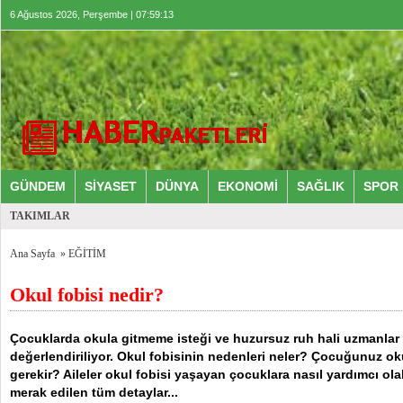
6 Ağustos 2026, Perşembe | 07:59:13
GÜNDEM
SİYASET
DÜNYA
EKONOMİ
SAĞLIK
SPOR
TAKIMLAR
Ana Sayfa
»
EĞİTİM
Okul fobisi nedir?
Çocuklarda okula gitmeme isteği ve huzursuz ruh hali uzmanlar t
değerlendiriliyor. Okul fobisinin nedenleri neler? Çocuğunuz 
gerekir? Aileler okul fobisi yaşayan çocuklara nasıl yardımcı ola
merak edilen tüm detaylar...