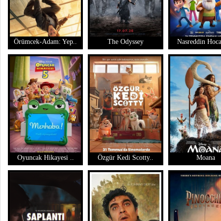
Örümcek-Adam: Yep..
The Odyssey
Nasreddin Hoca
Oyuncak Hikayesi ..
Özgür Kedi Scotty..
Moana