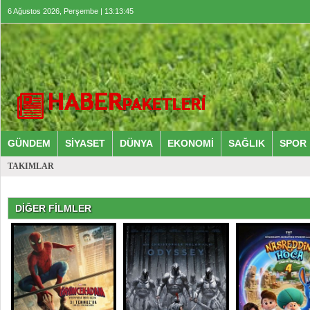
6 Ağustos 2026, Perşembe | 13:13:45
GÜNDEM
SİYASET
DÜNYA
EKONOMİ
SAĞLIK
SPOR
TAKIMLAR
DİĞER FİLMLER