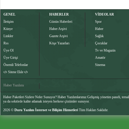
GENEL
HABERLER
VİDEOLAR
İletişim
Günün Haberleri
Spor
Künye
Haber Arşivi
Haber
Linkler
Gazete Arşivi
Sağlık
Rss
Köşe Yazarları
Çocuklar
Üye Ol
Tv ve Magazin
Üye Girişi
Amatör
Önemli Telefonlar
Sinema
Sitene Ekle
Haber Yazılımı
Haber Paketleri Sizlere Neler Sunuyor? Haber Yazılımlarımız Gelişmiş yönetim paneli, temalar
ya da sektörde kalite atlamak isteyen herkese çözümler sunuyor.
2026 ©
Duru Yazılım İnternet ve Bilişim Hizmetleri
Tüm Hakları Saklıdır.