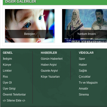
DİĞER GALERİLER
Bebişler
Yurdum İnsanı
GENEL
HABERLER
VİDEOLAR
İletişim
Günün Haberleri
Spor
Künye
Haber Arşivi
Haber
Linkler
Gazete Arşivi
Sağlık
Rss
Köşe Yazarları
Çocuklar
Üye Ol
Tv ve Magazin
Üye Girişi
Amatör
Önemli Telefonlar
Sinema
Sitene Ekle