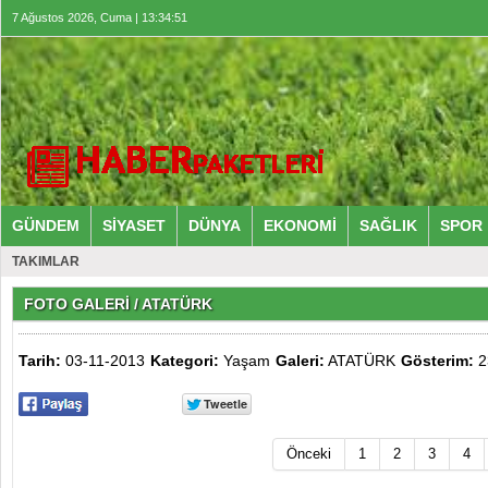
7 Ağustos 2026, Cuma | 13:34:52
GÜNDEM
SİYASET
DÜNYA
EKONOMİ
SAĞLIK
SPOR
TAKIMLAR
FOTO GALERİ
/ ATATÜRK
Tarih:
03-11-2013
Kategori:
Yaşam
Galeri:
ATATÜRK
Gösterim:
2
Önceki
1
2
3
4