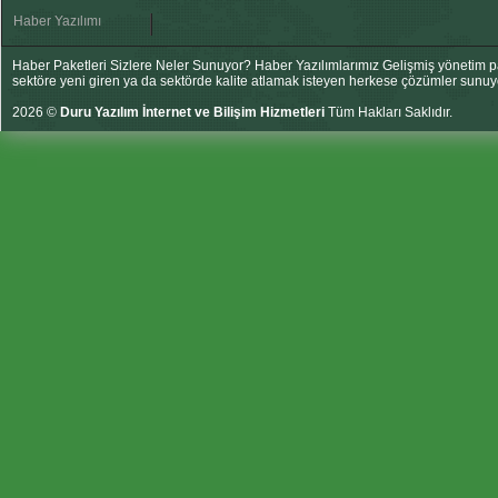
Haber Yazılımı
Haber Paketleri Sizlere Neler Sunuyor? Haber Yazılımlarımız Gelişmiş yönetim pan
sektöre yeni giren ya da sektörde kalite atlamak isteyen herkese çözümler sunuy
2026 ©
Duru Yazılım İnternet ve Bilişim Hizmetleri
Tüm Hakları Saklıdır.