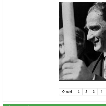
Önceki
1
2
3
4