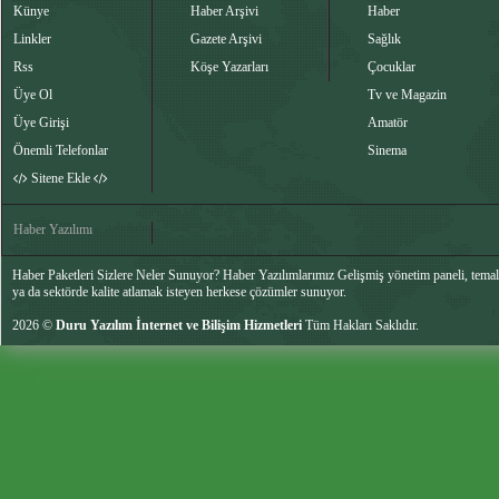
Künye
Haber Arşivi
Haber
Linkler
Gazete Arşivi
Sağlık
Rss
Köşe Yazarları
Çocuklar
Üye Ol
Tv ve Magazin
Üye Girişi
Amatör
Önemli Telefonlar
Sinema
Sitene Ekle
Haber Yazılımı
Haber Paketleri Sizlere Neler Sunuyor? Haber Yazılımlarımız Gelişmiş yönetim paneli, temalar
ya da sektörde kalite atlamak isteyen herkese çözümler sunuyor.
2026 ©
Duru Yazılım İnternet ve Bilişim Hizmetleri
Tüm Hakları Saklıdır.