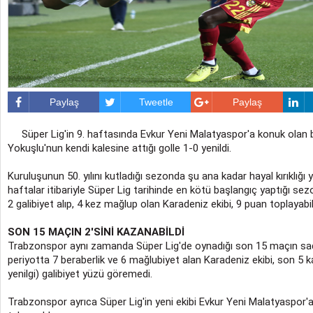
Paylaş
Tweetle
Paylaş
Süper Lig'in 9. haftasında Evkur Yeni Malatyaspor'a konuk olan 
Yokuşlu'nun kendi kalesine attığı golle 1-0 yenildi.
Kuruluşunun 50. yılını kutladığı sezonda şu ana kadar hayal kırıklığı
haftalar itibariyle Süper Lig tarihinde en kötü başlangıç yaptığı s
2 galibiyet alıp, 4 kez mağlup olan Karadeniz ekibi, 9 puan toplayabil
SON 15 MAÇIN 2'SİNİ KAZANABİLDİ
Trabzonspor aynı zamanda Süper Lig'de oynadığı son 15 maçın sade
periyotta 7 beraberlik ve 6 mağlubiyet alan Karadeniz ekibi, son 5 k
yenilgi) galibiyet yüzü göremedi.
Trabzonspor ayrıca Süper Lig'in yeni ekibi Evkur Yeni Malatyaspor'