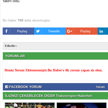
takım oldu.
Bu haber
788
defa okunmuştur.
Paylaş
Tweetle
Paylaş
Etiketler :
YORUMLAR
Henüz Yorum Eklenmemiştir.Bu Haber'e ilk yorum yapan siz olun.
FACEBOOK YORUM
Yorum
İLGİNİZİ ÇEKEBİLECEK DİĞER Trabzonspor Haberleri