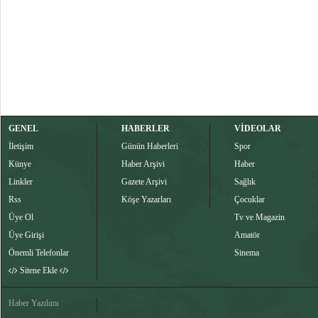
GENEL
HABERLER
VİDEOLAR
İletişim
Günün Haberleri
Spor
Künye
Haber Arşivi
Haber
Linkler
Gazete Arşivi
Sağlık
Rss
Köşe Yazarları
Çocuklar
Üye Ol
Tv ve Magazin
Üye Girişi
Amatör
Önemli Telefonlar
Sinema
Sitene Ekle
Haber Yazılımı