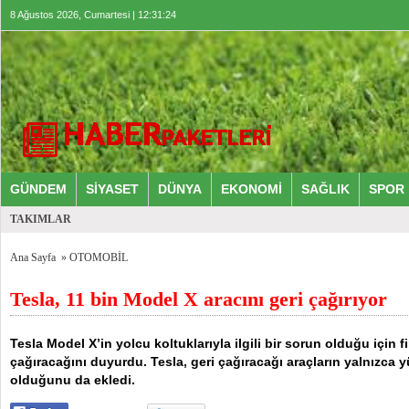
8 Ağustos 2026, Cumartesi | 12:31:24
GÜNDEM
SİYASET
DÜNYA
EKONOMİ
SAĞLIK
SPOR
TAKIMLAR
Ana Sayfa
»
OTOMOBİL
Tesla, 11 bin Model X aracını geri çağırıyor
Tesla Model X’in yolcu koltuklarıyla ilgili bir sorun olduğu için f
çağıracağını duyurdu. Tesla, geri çağıracağı araçların yalnızca
olduğunu da ekledi.