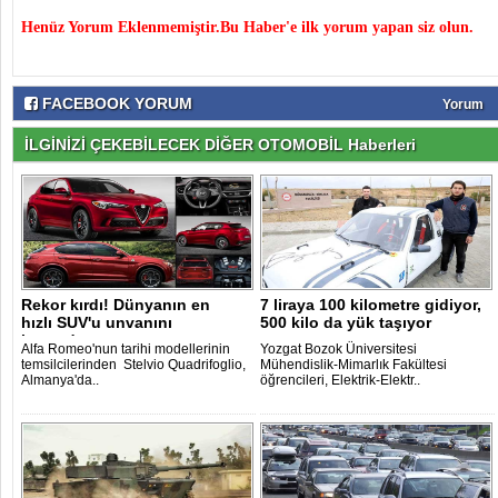
Henüz Yorum Eklenmemiştir.Bu Haber'e ilk yorum yapan siz olun.
FACEBOOK YORUM
Yorum
İLGİNİZİ ÇEKEBİLECEK DİĞER OTOMOBİL Haberleri
Rekor kırdı! Dünyanın en
7 liraya 100 kilometre gidiyor,
hızlı SUV'u unvanını
500 kilo da yük taşıyor
kazandı..
Alfa Romeo'nun tarihi modellerinin
Yozgat Bozok Üniversitesi
temsilcilerinden Stelvio Quadrifoglio,
Mühendislik-Mimarlık Fakültesi
Almanya'da..
öğrencileri, Elektrik-Elektr..