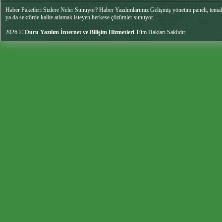
Haber Paketleri Sizlere Neler Sunuyor? Haber Yazılımlarımız Gelişmiş yönetim paneli, temalar
ya da sektörde kalite atlamak isteyen herkese çözümler sunuyor.
2026 ©
Duru Yazılım İnternet ve Bilişim Hizmetleri
Tüm Hakları Saklıdır.