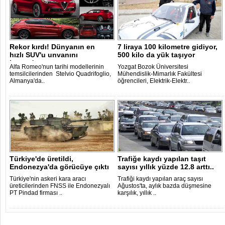
Rekor kırdı! Dünyanın en
7 liraya 100 kilometre gidiyor,
hızlı SUV'u unvanını
500 kilo da yük taşıyor
kazandı..
Alfa Romeo'nun tarihi modellerinin
Yozgat Bozok Üniversitesi
temsilcilerinden Stelvio Quadrifoglio,
Mühendislik-Mimarlık Fakültesi
Almanya'da..
öğrencileri, Elektrik-Elektr..
Türkiye'de üretildi,
Trafiğe kaydı yapılan taşıt
Endonezya'da görücüye çıktı
sayısı yıllık yüzde 12.8 arttı..
Türkiye'nin askeri kara aracı
Trafiği kaydı yapılan araç sayısı
üreticilerinden FNSS ile Endonezyalı
Ağustos'ta, aylık bazda düşmesine
PT Pindad firması ..
karşılık, yıllık ..