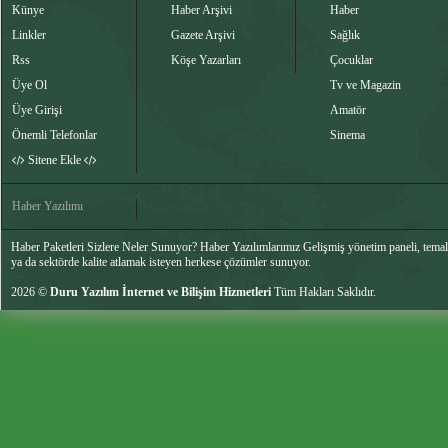
Künye
Haber Arşivi
Haber
Linkler
Gazete Arşivi
Sağlık
Rss
Köşe Yazarları
Çocuklar
Üye Ol
Tv ve Magazin
Üye Girişi
Amatör
Önemli Telefonlar
Sinema
Sitene Ekle
Haber Yazılımı
Haber Paketleri Sizlere Neler Sunuyor? Haber Yazılımlarımız Gelişmiş yönetim paneli, temalar
ya da sektörde kalite atlamak isteyen herkese çözümler sunuyor.
2026 ©
Duru Yazılım İnternet ve Bilişim Hizmetleri
Tüm Hakları Saklıdır.