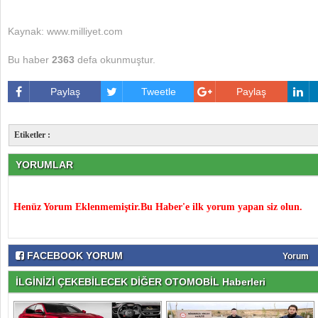
Kaynak: www.milliyet.com
Bu haber
2363
defa okunmuştur.
Paylaş
Tweetle
Paylaş
Etiketler :
YORUMLAR
Henüz Yorum Eklenmemiştir.Bu Haber'e ilk yorum yapan siz olun.
FACEBOOK YORUM
Yorum
İLGİNİZİ ÇEKEBİLECEK DİĞER OTOMOBİL Haberleri