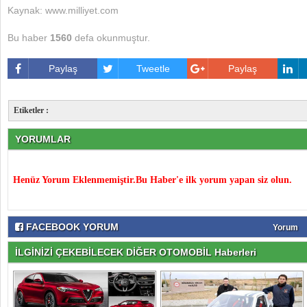
Kaynak: www.milliyet.com
Bu haber
1560
defa okunmuştur.
Paylaş
Tweetle
Paylaş
Etiketler :
YORUMLAR
Henüz Yorum Eklenmemiştir.Bu Haber'e ilk yorum yapan siz olun.
FACEBOOK YORUM
Yorum
İLGİNİZİ ÇEKEBİLECEK DİĞER OTOMOBİL Haberleri