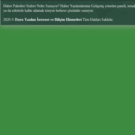
Haber Paketleri Sizlere Neler Sunuyor? Haber Yazılımlarımız Gelişmiş yönetim paneli, temalar
ya da sektörde kalite atlamak isteyen herkese çözümler sunuyor.
2026 ©
Duru Yazılım İnternet ve Bilişim Hizmetleri
Tüm Hakları Saklıdır.