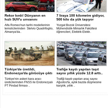
Rekor kırdı! Dünyanın en
7 liraya 100 kilometre gidiyor,
hızlı SUV'u unvanını
500 kilo da yük taşıyor
kazandı..
Alfa Romeo'nun tarihi modellerinin
Yozgat Bozok Üniversitesi
temsilcilerinden Stelvio Quadrifoglio,
Mühendislik-Mimarlık Fakültesi
Almanya'da..
öğrencileri, Elektrik-Elektr..
Türkiye'de üretildi,
Trafiğe kaydı yapılan taşıt
Endonezya'da görücüye çıktı
sayısı yıllık yüzde 12.8 arttı..
Türkiye'nin askeri kara aracı
Trafiği kaydı yapılan araç sayısı
üreticilerinden FNSS ile Endonezyalı
Ağustos'ta, aylık bazda düşmesine
PT Pindad firması ..
karşılık, yıllık ..