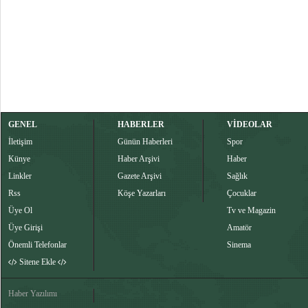
GENEL
HABERLER
VİDEOLAR
İletişim
Günün Haberleri
Spor
Künye
Haber Arşivi
Haber
Linkler
Gazete Arşivi
Sağlık
Rss
Köşe Yazarları
Çocuklar
Üye Ol
Tv ve Magazin
Üye Girişi
Amatör
Önemli Telefonlar
Sinema
Sitene Ekle
Haber Yazılımı