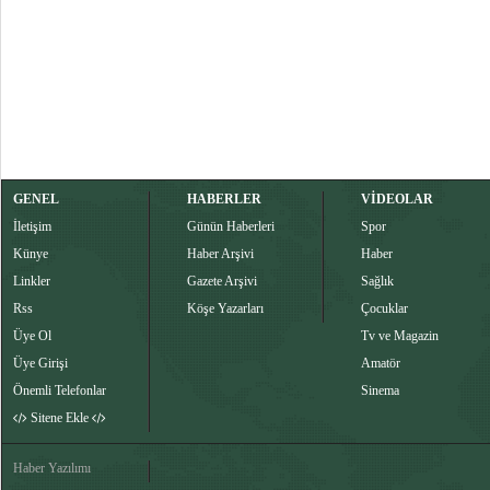
GENEL
HABERLER
VİDEOLAR
İletişim
Günün Haberleri
Spor
Künye
Haber Arşivi
Haber
Linkler
Gazete Arşivi
Sağlık
Rss
Köşe Yazarları
Çocuklar
Üye Ol
Tv ve Magazin
Üye Girişi
Amatör
Önemli Telefonlar
Sinema
Sitene Ekle
Haber Yazılımı