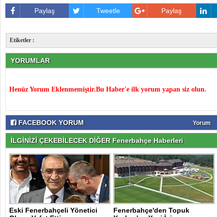
Paylaş
Tweetle
Paylaş
Etiketler :
YORUMLAR
Henüz Yorum Eklenmemiştir.Bu Haber'e ilk yorum yapan siz olun.
FACEBOOK YORUM
Yorum
İLGİNİZİ ÇEKEBİLECEK DİĞER Fenerbahçe Haberleri
Eski Fenerbahçeli Yönetici
Fenerbahçe'den Topuk