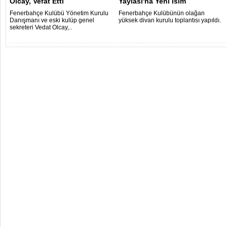
Olcay, Vefat Etti
Yaylası'na Yeni İsim
Fenerbahçe Kulübü Yönetim Kurulu
Fenerbahçe Kulübünün olağan
Danışmanı ve eski kulüp genel
yüksek divan kurulu toplantısı yapıldı.
sekreteri Vedat Olcay,..