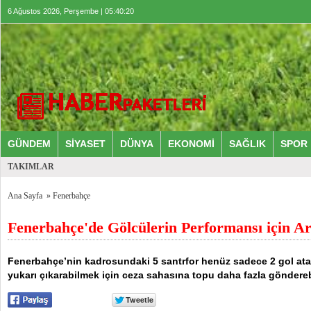
6 Ağustos 2026, Perşembe | 05:40:21
GÜNDEM
SİYASET
DÜNYA
EKONOMİ
SAĞLIK
SPOR
TAKIMLAR
Ana Sayfa
»
Fenerbahçe
Fenerbahçe'de Gölcülerin Performansı için Ar
Fenerbahçe’nin kadrosundaki 5 santrfor henüz sadece 2 gol ata
yukarı çıkarabilmek için ceza sahasına topu daha fazla göndereb