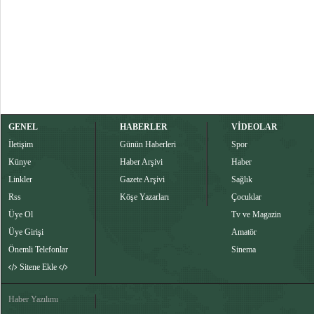
GENEL
HABERLER
VİDEOLAR
İletişim
Günün Haberleri
Spor
Künye
Haber Arşivi
Haber
Linkler
Gazete Arşivi
Sağlık
Rss
Köşe Yazarları
Çocuklar
Üye Ol
Tv ve Magazin
Üye Girişi
Amatör
Önemli Telefonlar
Sinema
Sitene Ekle
Haber Yazılımı