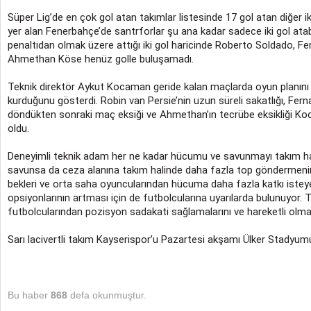
Süper Lig’de en çok gol atan takımlar listesinde 17 gol atan diğer ik
yer alan Fenerbahçe’de santrforlar şu ana kadar sadece iki gol atabi
penaltıdan olmak üzere attığı iki gol haricinde Roberto Soldado, F
Ahmethan Köse henüz golle buluşamadı.
Teknik direktör Aykut Kocaman geride kalan maçlarda oyun planını
kurduğunu gösterdi. Robin van Persie’nin uzun süreli sakatlığı, Fer
döndükten sonraki maç eksiği ve Ahmethan’ın tecrübe eksikliği Koca
oldu.
Deneyimli teknik adam her ne kadar hücumu ve savunmayı takım hal
savunsa da ceza alanına takım halinde daha fazla top göndermenin
bekleri ve orta saha oyuncularından hücuma daha fazla katkı iste
opsiyonlarının artması için de futbolcularına uyarılarda bulunuyor. Te
futbolcularından pozisyon sadakati sağlamalarını ve hareketli olmala
Sarı lacivertli takım Kayserispor’u Pazartesi akşamı Ülker Stadyu
Bu haber
868
defa okunmuştur.