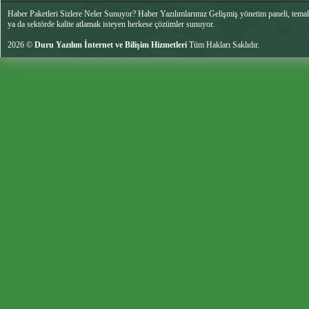
Haber Paketleri Sizlere Neler Sunuyor? Haber Yazılımlarımız Gelişmiş yönetim paneli, temalar
ya da sektörde kalite atlamak isteyen herkese çözümler sunuyor.
2026 ©
Duru Yazılım İnternet ve Bilişim Hizmetleri
Tüm Hakları Saklıdır.