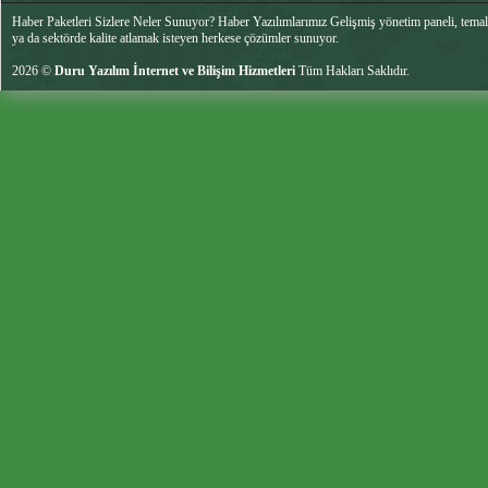
Haber Paketleri Sizlere Neler Sunuyor? Haber Yazılımlarımız Gelişmiş yönetim paneli, temalar
ya da sektörde kalite atlamak isteyen herkese çözümler sunuyor.
2026 ©
Duru Yazılım İnternet ve Bilişim Hizmetleri
Tüm Hakları Saklıdır.