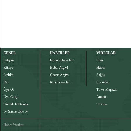
GENEL
HABERLER
VİDEOLAR
İletişim
Günün Haberleri
Spor
Künye
Haber Arşivi
Haber
Linkler
Gazete Arşivi
Sağlık
Rss
Köşe Yazarları
Çocuklar
Üye Ol
Tv ve Magazin
Üye Girişi
Amatör
Önemli Telefonlar
Sinema
Sitene Ekle
Haber Yazılımı