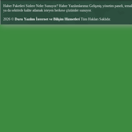
Haber Paketleri Sizlere Neler Sunuyor? Haber Yazılımlarımız Gelişmiş yönetim paneli, temalar
ya da sektörde kalite atlamak isteyen herkese çözümler sunuyor.
2026 ©
Duru Yazılım İnternet ve Bilişim Hizmetleri
Tüm Hakları Saklıdır.