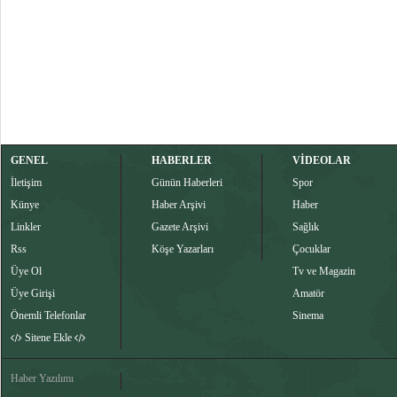
GENEL
HABERLER
VİDEOLAR
İletişim
Günün Haberleri
Spor
Künye
Haber Arşivi
Haber
Linkler
Gazete Arşivi
Sağlık
Rss
Köşe Yazarları
Çocuklar
Üye Ol
Tv ve Magazin
Üye Girişi
Amatör
Önemli Telefonlar
Sinema
Sitene Ekle
Haber Yazılımı